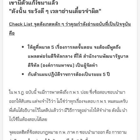
เขามีตัวแก้ไขมาแล้ว
"ดังนั้น ระวังดี ๆ เวลาอ่านเดี๋ยวจำผิด"
Check List จุดสังเกตหลัก ๆ ว่าคุณกำลังอ่านฉบับที่เป็นปัจจุบัน
คือ
ให้ดูที่หมวด 5 เรื่องการลดขั้นตอน จะต้องมีพูดถึง
แพลตฟอร์มดิจิทัลกลาง ที่ให้ สำนักงานพัฒนารัฐบาล
ดิจิทัล (องค์การมหาชน) เป็นผู้จัดทำ
กับตัวแผนปฏิบัติราชการต้องเป็นระยะ 5 ปี
ใน พ.ร.ฎ. ฉบับนี้ จะมีการพาดพิงถึง ก.พ.ร. บ่อย ซึ่งข้อสอบชอบนำมา
ออกให้สับสน แต่จงจำไว้ว่า ไม่ใช่ว่าทุกเรื่องจะตอบ ก.พ.ร. หมดนะครับ
พี่เค็นได้อธิบายไว้ในคลิปแล้วว่า มีวิธีการดูอย่างไรให้จำง่าย ดังนั้น นำ
ไปใช้ในห้องสอบได้เลย
จุดยอดฮิตที่ข้อสอบกฎหมาย ก.พ. ภาค ก ชอบนำมาออก คือ การถาม